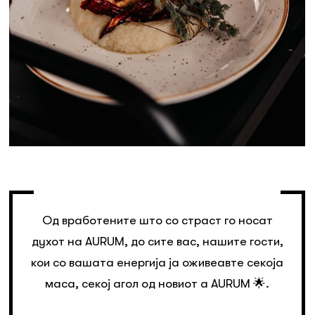
Од вработените што со страст го носат
духот на AURUM, до сите вас, нашите гости,
кои со вашата енергија ја оживеавте секоја
маса, секој агол од новиот a AURUM 🌟.