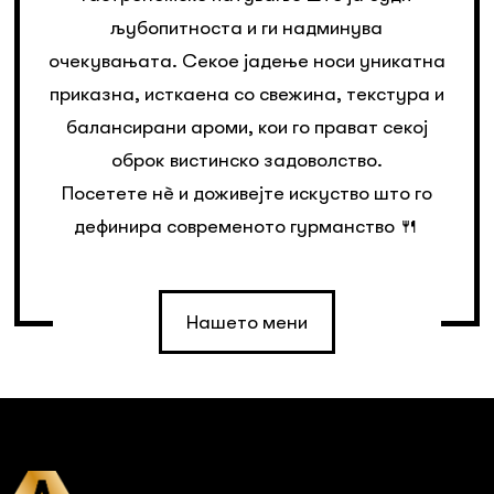
љубопитноста и ги надминува
очекувањата. Секое јадење носи уникатна
приказна, исткаена со свежина, текстура и
балансирани ароми, кои го прават секој
оброк вистинско задоволство.
Посетете нè и доживејте искуство што го
дефинира современото гурманство 🍴
Нашето мени