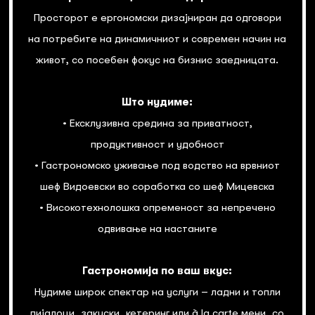
Просторот е ергономски дизајниран да одговори
на потребите на динамичниот и современ начин на
живот, со посебен фокус на бизнис заедницата.
Што нудиме:
• Ексклузивна средина за приватност,
продуктивност и удобност
• Гастрономско уживање под водство на врвниот
шеф Видоевски во соработка со шеф Мицевска
• Високотехнолошка опременост за непречено
одвивање на настаните
Гастрономија по ваш вкус:
Нудиме широк спектар на услуги – ладни и топли
пијалоци, закуски, кетеринг или à la carte мени, со