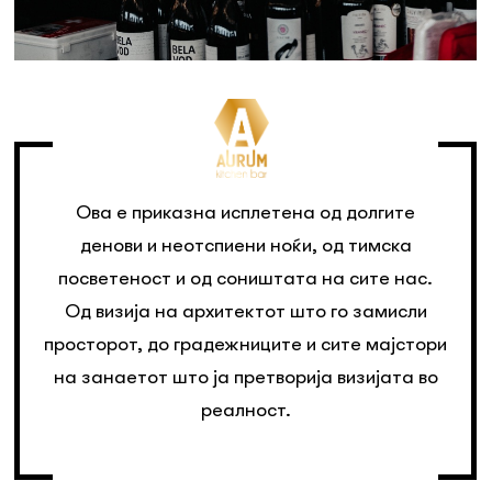
Ова е приказна исплетена од долгите
денови и неотспиени ноќи, од тимска
посветеност и од соништата на сите нас.
Од визија на архитектот што го замисли
просторот, до градежниците и сите мајстори
на занаетот што ја претворија визијата во
реалност.