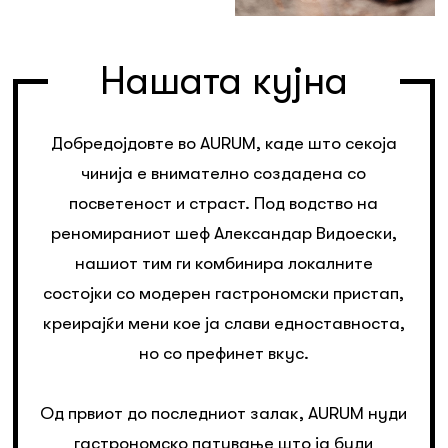
Нашата кујна
Добредојдовте во AURUM, каде што секоја
чинија е внимателно создадена со
посветеност и страст. Под водство на
реномираниот шеф Александар Видоески,
нашиот тим ги комбинира локалните
состојки со модерен гастрономски пристап,
креирајќи мени кое ја слави едноставноста,
но со префинет вкус.
Од првиот до последниот залак, AURUM нуди
гастрономско патување што ја буди