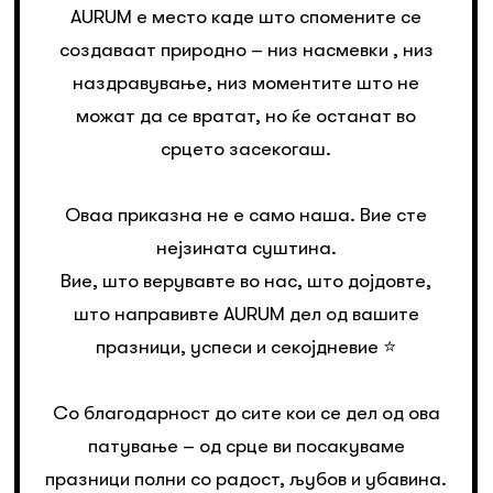
AURUM е место каде што спомените се
создаваат природно – низ насмевки , низ
наздравување, низ моментите што не
можат да се вратат, но ќе останат во
срцето засекогаш.
Оваа приказна не е само наша. Вие сте
нејзината суштина.
Вие, што верувавте во нас, што дојдовте,
што направивте AURUM дел од вашите
празници, успеси и секојдневие ⭐️
Со благодарност до сите кои се дел од ова
патување – од срце ви посакуваме
празници полни со радост, љубов и убавина.