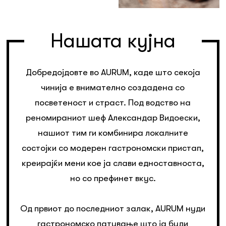
Нашата кујна
Добредојдовте во AURUM, каде што секоја
чинија е внимателно создадена со
посветеност и страст. Под водство на
реномираниот шеф Александар Видоески,
нашиот тим ги комбинира локалните
состојки со модерен гастрономски пристап,
креирајќи мени кое ја слави едноставноста,
но со префинет вкус.
Од првиот до последниот залак, AURUM нуди
гастрономско патување што ја буди