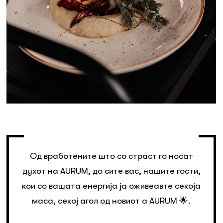
Од вработените што со страст го носат
духот на AURUM, до сите вас, нашите гости,
кои со вашата енергија ја оживеавте секоја
маса, секој агол од новиот a AURUM 🌟.