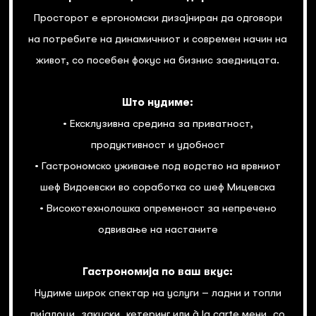
Просторот е ергономски дизајниран да одговори
на потребите на динамичниот и современ начин на
живот, со посебен фокус на бизнис заедницата.
Што нудиме:
• Ексклузивна средина за приватност,
продуктивност и удобност
• Гастрономско уживање под водство на врвниот
шеф Видоевски во соработка со шеф Мицевска
• Високотехнолошка опременост за непречено
одвивање на настаните
Гастрономија по ваш вкус:
Нудиме широк спектар на услуги – ладни и топли
пијалоци, закуски, кетеринг или à la carte мени, со