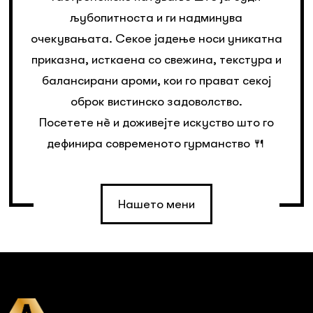
љубопитноста и ги надминува
очекувањата. Секое јадење носи уникатна
приказна, исткаена со свежина, текстура и
балансирани ароми, кои го прават секој
оброк вистинско задоволство.
Посетете нè и доживејте искуство што го
дефинира современото гурманство 🍴
Нашето мени