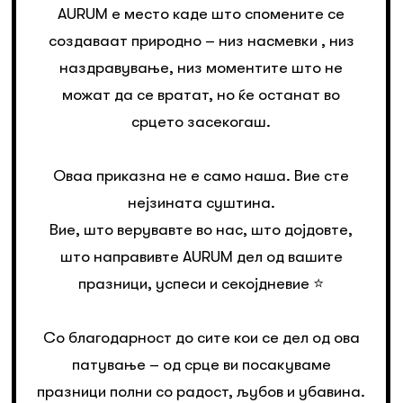
AURUM е место каде што спомените се
создаваат природно – низ насмевки , низ
наздравување, низ моментите што не
можат да се вратат, но ќе останат во
срцето засекогаш.
Оваа приказна не е само наша. Вие сте
нејзината суштина.
Вие, што верувавте во нас, што дојдовте,
што направивте AURUM дел од вашите
празници, успеси и секојдневие ⭐️
Со благодарност до сите кои се дел од ова
патување – од срце ви посакуваме
празници полни со радост, љубов и убавина.