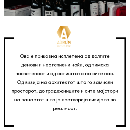
Ова е приказна исплетена од долгите
денови и неотспиени ноќи, од тимска
посветеност и од соништата на сите нас.
Од визија на архитектот што го замисли
просторот, до градежниците и сите мајстори
на занаетот што ја претворија визијата во
реалност.