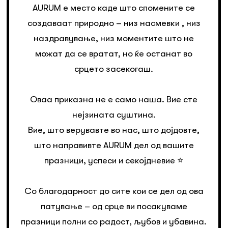
AURUM е место каде што спомените се
создаваат природно – низ насмевки , низ
наздравување, низ моментите што не
можат да се вратат, но ќе останат во
срцето засекогаш.
Оваа приказна не е само наша. Вие сте
нејзината суштина.
Вие, што верувавте во нас, што дојдовте,
што направивте AURUM дел од вашите
празници, успеси и секојдневие ⭐️
Со благодарност до сите кои се дел од ова
патување – од срце ви посакуваме
празници полни со радост, љубов и убавина.