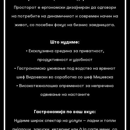
Просторот е ергономски дизајниран да одговори
на потребите на динамичниот и современ начин на
живот, со посебен фокус на бизнис заедницата.
Што нудиме:
• Ексклузивна средина за приватност,
продуктивност и удобност
• Гастрономско уживање под водство на врвниот
шеф Видоевски во соработка со шеф Мицевска
• Високотехнолошка опременост за непречено
одвивање на настаните
Гастрономија по ваш вкус:
Нудиме широк спектар на услуги – ладни и топли
пијалоци, закуски, кетеринг или à la carte мени, со