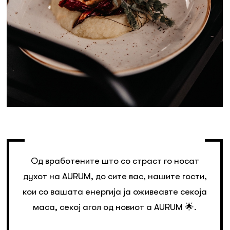
Од вработените што со страст го носат
духот на AURUM, до сите вас, нашите гости,
кои со вашата енергија ја оживеавте секоја
маса, секој агол од новиот a AURUM 🌟.