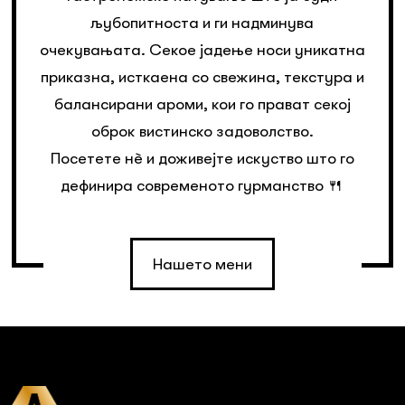
љубопитноста и ги надминува
очекувањата. Секое јадење носи уникатна
приказна, исткаена со свежина, текстура и
балансирани ароми, кои го прават секој
оброк вистинско задоволство.
Посетете нè и доживејте искуство што го
дефинира современото гурманство 🍴
Нашето мени