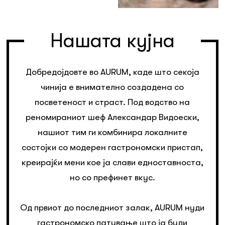
Нашата кујна
Добредојдовте во AURUM, каде што секоја
чинија е внимателно создадена со
посветеност и страст. Под водство на
реномираниот шеф Александар Видоески,
нашиот тим ги комбинира локалните
состојки со модерен гастрономски пристап,
креирајќи мени кое ја слави едноставноста,
но со префинет вкус.
Од првиот до последниот залак, AURUM нуди
гастрономско патување што ја буди