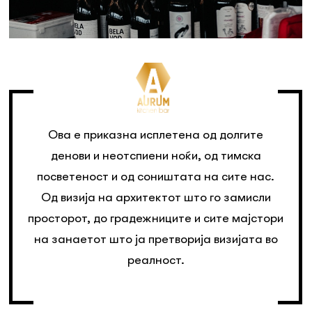
Ова е приказна исплетена од долгите
денови и неотспиени ноќи, од тимска
посветеност и од соништата на сите нас.
Од визија на архитектот што го замисли
просторот, до градежниците и сите мајстори
на занаетот што ја претворија визијата во
реалност.