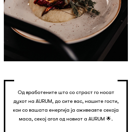
Од вработените што со страст го носат
духот на AURUM, до сите вас, нашите гости,
кои со вашата енергија ја оживеавте секоја
маса, секој агол од новиот a AURUM 🌟.