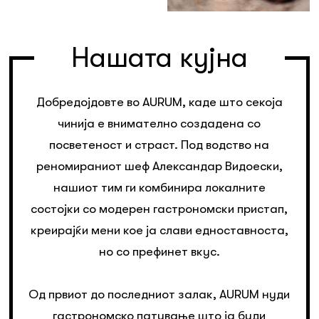
Нашата кујна
Добредојдовте во AURUM, каде што секоја
чинија е внимателно создадена со
посветеност и страст. Под водство на
реномираниот шеф Александар Видоески,
нашиот тим ги комбинира локалните
состојки со модерен гастрономски пристап,
креирајќи мени кое ја слави едноставноста,
но со префинет вкус.
Од првиот до последниот залак, AURUM нуди
гастрономско патување што ја буди