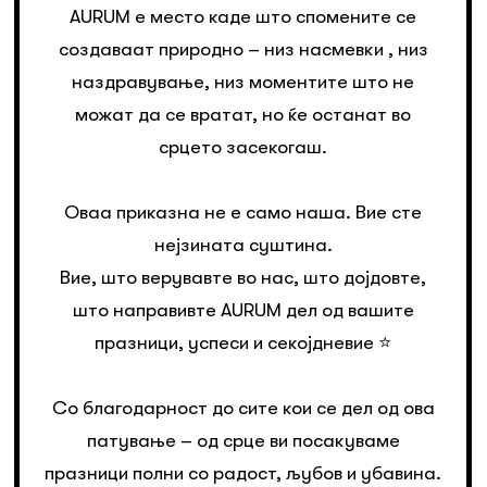
AURUM е место каде што спомените се
создаваат природно – низ насмевки , низ
наздравување, низ моментите што не
можат да се вратат, но ќе останат во
срцето засекогаш.
Оваа приказна не е само наша. Вие сте
нејзината суштина.
Вие, што верувавте во нас, што дојдовте,
што направивте AURUM дел од вашите
празници, успеси и секојдневие ⭐️
Со благодарност до сите кои се дел од ова
патување – од срце ви посакуваме
празници полни со радост, љубов и убавина.