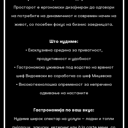
Просторот е ергономски дизајниран да одговори
на потребите на динамичниот и современ начин на
живот, со посебен фокус на бизнис заедницата.
Што нудиме:
• Ексклузивна средина за приватност,
продуктивност и удобност
• Гастрономско уживање под водство на врвниот
шеф Видоевски во соработка со шеф Мицевска
• Високотехнолошка опременост за непречено
одвивање на настаните
Гастрономија по ваш вкус:
Нудиме широк спектар на услуги – ладни и топли
пијалоци, закуски, кетеринг или à la carte мени, со