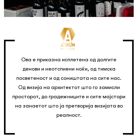
Ова е приказна исплетена од долгите
денови и неотспиени ноќи, од тимска
посветеност и од соништата на сите нас.
Од визија на архитектот што го замисли
просторот, до градежниците и сите мајстори
на занаетот што ја претворија визијата во
реалност.