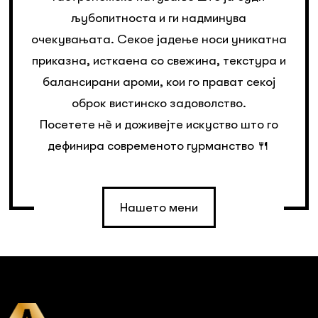
љубопитноста и ги надминува
очекувањата. Секое јадење носи уникатна
приказна, исткаена со свежина, текстура и
балансирани ароми, кои го прават секој
оброк вистинско задоволство.
Посетете нè и доживејте искуство што го
дефинира современото гурманство 🍴
Нашето мени