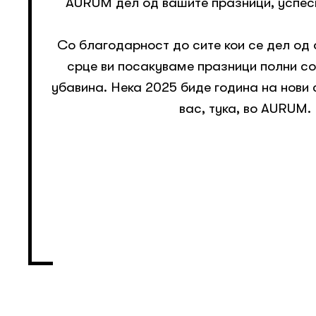
AURUM дел од вашите празници, успеси 
Со благодарност до сите кои се дел од
срце ви посакуваме празници полни со
убавина. Нека 2025 биде година на нови
вас, тука, во AURUM.