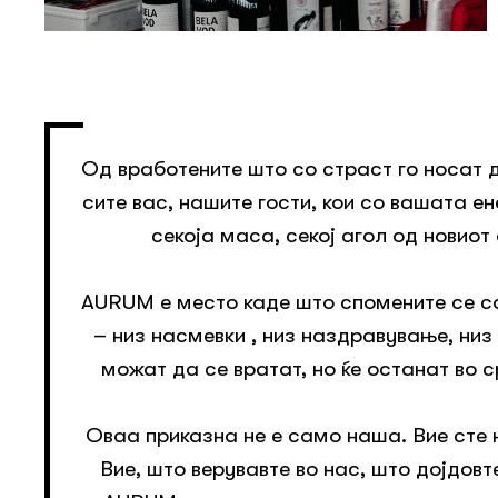
Од вработените што со страст го носат 
сите вас, нашите гости, кои со вашата ен
секоја маса, секој агол од новиот
AURUM е место каде што спомените се 
– низ насмевки , низ наздравување, низ
можат да се вратат, но ќе останат во 
Оваа приказна не е само наша. Вие сте 
Вие, што верувавте во нас, што дојдовт