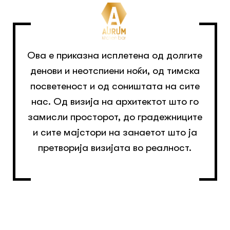
Ова е приказна исплетена од долгите
денови и неотспиени ноќи, од тимска
посветеност и од соништата на сите
нас. Од визија на архитектот што го
замисли просторот, до градежниците
и сите мајстори на занаетот што ја
претворија визијата во реалност.