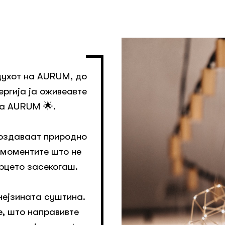
духот на AURUM, до
ергија ја оживеавте
 a AURUM 🌟.
создаваат природно
 моментите што не
срцето засекогаш.
нејзината суштина.
е, што направивте