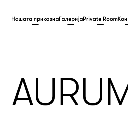
Нашата приказна
Галерија
Private Room
Кон
AURUM