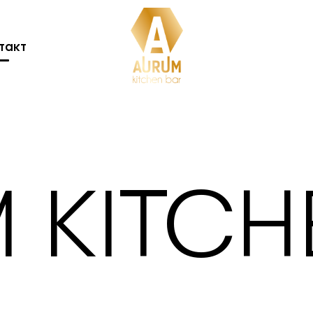
такт
 KITCH