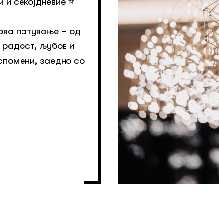
и секојдневие ⭐️
 ова патување – од
 радост, љубов и
 спомени, заедно со