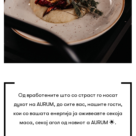
Од вработените што со страст го носат
духот на AURUM, до сите вас, нашите гости,
кои со вашата енергија ја оживеавте секоја
маса, секој агол од новиот a AURUM 🌟.