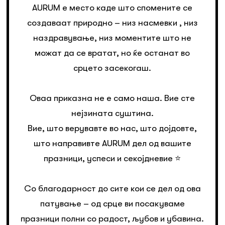
AURUM е место каде што спомените се
создаваат природно – низ насмевки , низ
наздравување, низ моментите што не
можат да се вратат, но ќе останат во
срцето засекогаш.
Оваа приказна не е само наша. Вие сте
нејзината суштина.
Вие, што верувавте во нас, што дојдовте,
што направивте AURUM дел од вашите
празници, успеси и секојдневие ⭐️
Со благодарност до сите кои се дел од ова
патување – од срце ви посакуваме
празници полни со радост, љубов и убавина.