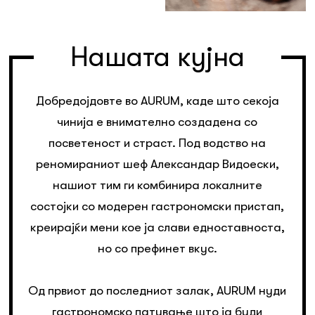
Нашата кујна
Добредојдовте во AURUM, каде што секоја
чинија е внимателно создадена со
посветеност и страст. Под водство на
реномираниот шеф Александар Видоески,
нашиот тим ги комбинира локалните
состојки со модерен гастрономски пристап,
креирајќи мени кое ја слави едноставноста,
но со префинет вкус.
Од првиот до последниот залак, AURUM нуди
гастрономско патување што ја буди