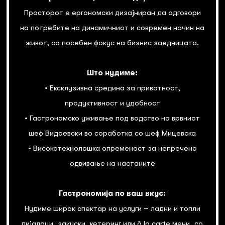
Просторот е ергономски дизајниран да одговори
на потребите на динамичниот и современ начин на
живот, со посебен фокус на бизнис заедницата.
Што нудиме:
• Ексклузивна средина за приватност,
продуктивност и удобност
• Гастрономско уживање под водство на врвниот
шеф Видоевски во соработка со шеф Мицевска
• Високотехнолошка опременост за непречено
одвивање на настаните
Гастрономија по ваш вкус:
Нудиме широк спектар на услуги – ладни и топли
пијалоци, закуски, кетеринг или à la carte мени, со