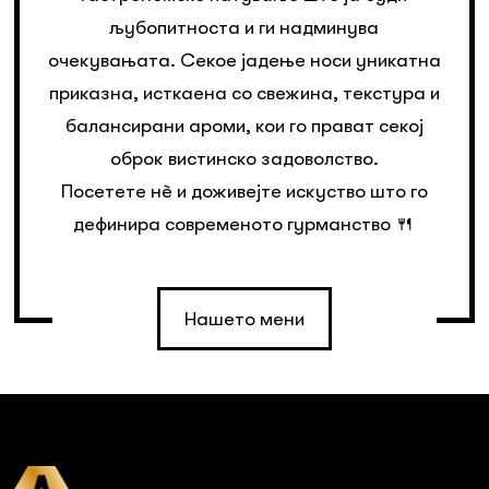
љубопитноста и ги надминува
очекувањата. Секое јадење носи уникатна
приказна, исткаена со свежина, текстура и
балансирани ароми, кои го прават секој
оброк вистинско задоволство.
Посетете нè и доживејте искуство што го
дефинира современото гурманство 🍴
Нашето мени