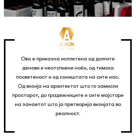
Ова е приказна исплетена од долгите
денови и неотспиени ноќи, од тимска
посветеност и од соништата на сите нас.
Од визија на архитектот што го замисли
просторот, до градежниците и сите мајстори
на занаетот што ја претворија визијата во
реалност.