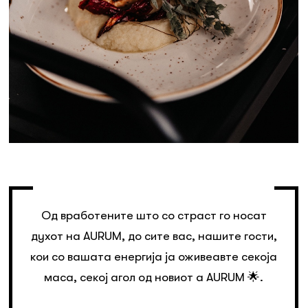
Од вработените што со страст го носат
духот на AURUM, до сите вас, нашите гости,
кои со вашата енергија ја оживеавте секоја
маса, секој агол од новиот a AURUM 🌟.