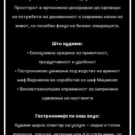
Просторот е ергономски дизајниран да одговори
на потребите на динамичниот и современ начин на
живот, со посебен фокус на бизнис заедницата.
Што нудиме:
• Ексклузивна средина за приватност,
продуктивност и удобност
• Гастрономско уживање под водство на врвниот
шеф Видоевски во соработка со шеф Мицевска
• Високотехнолошка опременост за непречено
одвивање на настаните
Гастрономија по ваш вкус:
Нудиме широк спектар на услуги – ладни и топли
пијалоци, закуски, кетеринг или à la carte мени, со