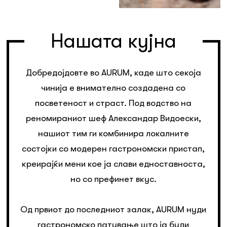
Нашата кујна
Добредојдовте во AURUM, каде што секоја
чинија е внимателно создадена со
посветеност и страст. Под водство на
реномираниот шеф Александар Видоески,
нашиот тим ги комбинира локалните
состојки со модерен гастрономски пристап,
креирајќи мени кое ја слави едноставноста,
но со префинет вкус.
Од првиот до последниот залак, AURUM нуди
гастрономско патување што ја буди