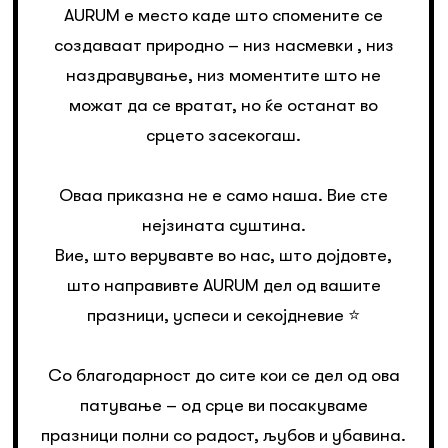
AURUM е место каде што спомените се
создаваат природно – низ насмевки , низ
наздравување, низ моментите што не
можат да се вратат, но ќе останат во
срцето засекогаш.
Оваа приказна не е само наша. Вие сте
нејзината суштина.
Вие, што верувавте во нас, што дојдовте,
што направивте AURUM дел од вашите
празници, успеси и секојдневие ⭐️
Со благодарност до сите кои се дел од ова
патување – од срце ви посакуваме
празници полни со радост, љубов и убавина.