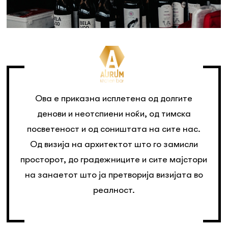
Ова е приказна исплетена од долгите
денови и неотспиени ноќи, од тимска
посветеност и од соништата на сите нас.
Од визија на архитектот што го замисли
просторот, до градежниците и сите мајстори
на занаетот што ја претворија визијата во
реалност.