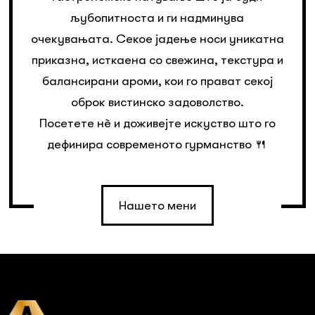
љубопитноста и ги надминува
очекувањата. Секое јадење носи уникатна
приказна, исткаена со свежина, текстура и
балансирани ароми, кои го прават секој
оброк вистинско задоволство.
Посетете нè и доживејте искуство што го
дефинира современото гурманство 🍴
Нашето мени