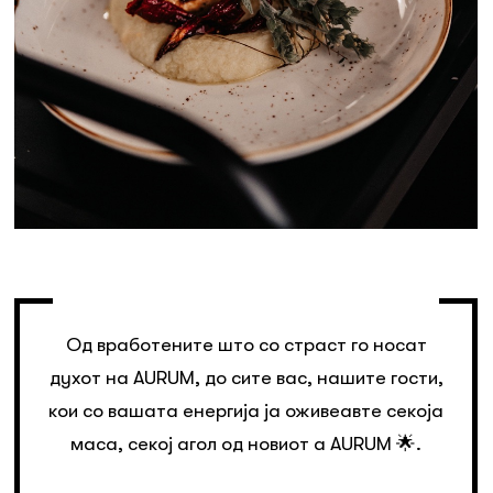
Од вработените што со страст го носат
духот на AURUM, до сите вас, нашите гости,
кои со вашата енергија ја оживеавте секоја
маса, секој агол од новиот a AURUM 🌟.