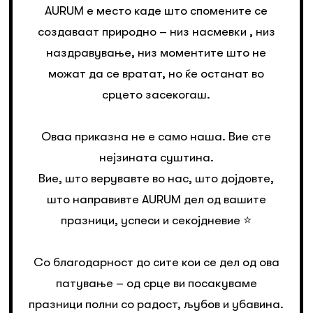
AURUM е место каде што спомените се
создаваат природно – низ насмевки , низ
наздравување, низ моментите што не
можат да се вратат, но ќе останат во
срцето засекогаш.
Оваа приказна не е само наша. Вие сте
нејзината суштина.
Вие, што верувавте во нас, што дојдовте,
што направивте AURUM дел од вашите
празници, успеси и секојдневие ⭐️
Со благодарност до сите кои се дел од ова
патување – од срце ви посакуваме
празници полни со радост, љубов и убавина.