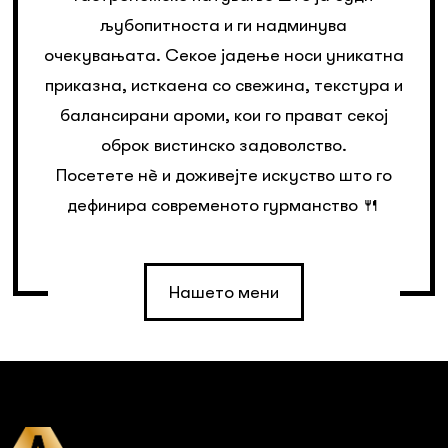
љубопитноста и ги надминува
очекувањата. Секое јадење носи уникатна
приказна, исткаена со свежина, текстура и
балансирани ароми, кои го прават секој
оброк вистинско задоволство.
Посетете нè и доживејте искуство што го
дефинира современото гурманство 🍴
Нашето мени