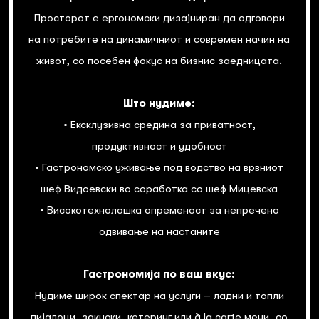
Просторот е ергономски дизајниран да одговори
на потребите на динамичниот и современ начин на
живот, со посебен фокус на бизнис заедницата.
Што нудиме:
• Ексклузивна средина за приватност,
продуктивност и удобност
• Гастрономско уживање под водство на врвниот
шеф Видоевски во соработка со шеф Мицевска
• Високотехнолошка опременост за непречено
одвивање на настаните
Гастрономија по ваш вкус:
Нудиме широк спектар на услуги – ладни и топли
пијалоци, закуски, кетеринг или à la carte мени, со