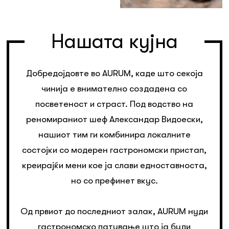
Нашата кујна
Добредојдовте во AURUM, каде што секоја
чинија е внимателно создадена со
посветеност и страст. Под водство на
реномираниот шеф Александар Видоески,
нашиот тим ги комбинира локалните
состојки со модерен гастрономски пристап,
креирајќи мени кое ја слави едноставноста,
но со префинет вкус.
Од првиот до последниот залак, AURUM нуди
гастрономско патување што ја буди