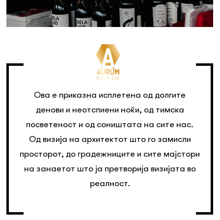
Ова е приказна исплетена од долгите
денови и неотспиени ноќи, од тимска
посветеност и од соништата на сите нас.
Од визија на архитектот што го замисли
просторот, до градежниците и сите мајстори
на занаетот што ја претворија визијата во
реалност.