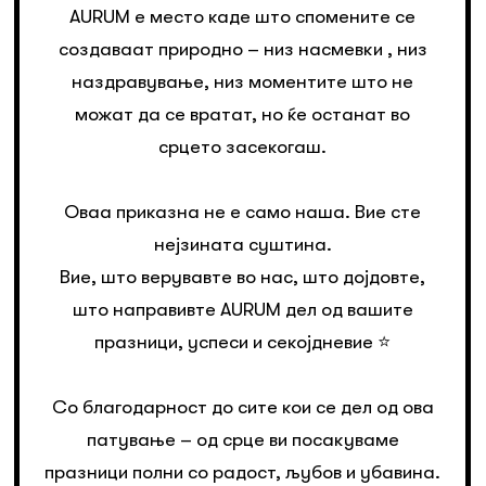
AURUM е место каде што спомените се
создаваат природно – низ насмевки , низ
наздравување, низ моментите што не
можат да се вратат, но ќе останат во
срцето засекогаш.
Оваа приказна не е само наша. Вие сте
нејзината суштина.
Вие, што верувавте во нас, што дојдовте,
што направивте AURUM дел од вашите
празници, успеси и секојдневие ⭐️
Со благодарност до сите кои се дел од ова
патување – од срце ви посакуваме
празници полни со радост, љубов и убавина.