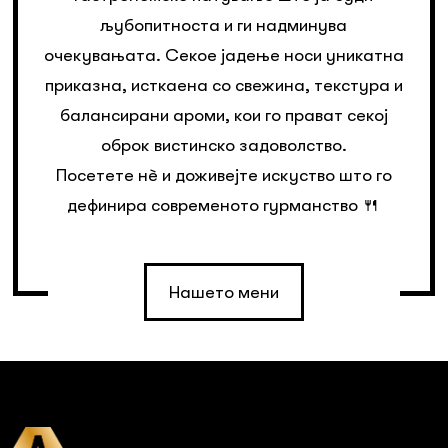
љубопитноста и ги надминува
очекувањата. Секое јадење носи уникатна
приказна, исткаена со свежина, текстура и
балансирани ароми, кои го прават секој
оброк вистинско задоволство.
Посетете нè и доживејте искуство што го
дефинира современото гурманство 🍴
Нашето мени