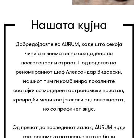
Нашата кујна
Добредојдовте во AURUM, каде што секоја
чинија е внимателно создадена со
посветеност и страст. Под водство на
реномираниот шеф Александар Видоески,
нашиот тим ги комбинира локалните
состојки со модерен гастрономски пристап,
креирајќи мени кое ја слави едноставноста,
но со префинет вкус.
Од првиот до последниот залак, AURUM нуди
гастрономско патување што ја буди