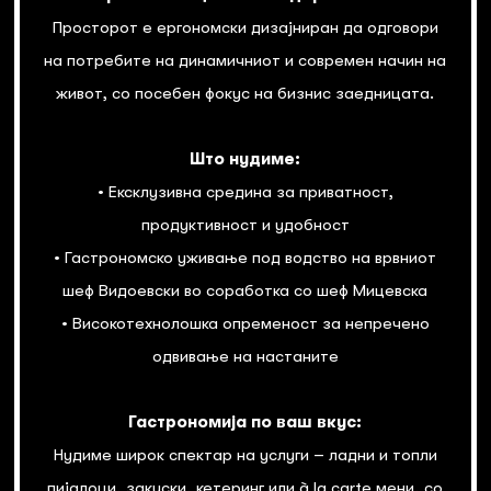
Просторот е ергономски дизајниран да одговори
на потребите на динамичниот и современ начин на
живот, со посебен фокус на бизнис заедницата.
Што нудиме:
• Ексклузивна средина за приватност,
продуктивност и удобност
• Гастрономско уживање под водство на врвниот
шеф Видоевски во соработка со шеф Мицевска
• Високотехнолошка опременост за непречено
одвивање на настаните
Гастрономија по ваш вкус:
Нудиме широк спектар на услуги – ладни и топли
пијалоци, закуски, кетеринг или à la carte мени, со