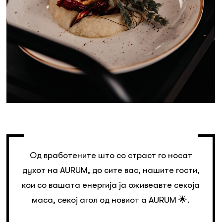
Од вработените што со страст го носат
духот на AURUM, до сите вас, нашите гости,
кои со вашата енергија ја оживеавте секоја
маса, секој агол од новиот a AURUM 🌟.