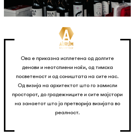
Ова е приказна исплетена од долгите
денови и неотспиени ноќи, од тимска
посветеност и од соништата на сите нас.
Од визија на архитектот што го замисли
просторот, до градежниците и сите мајстори
на занаетот што ја претворија визијата во
реалност.