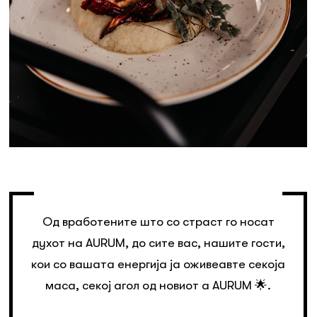
Од вработените што со страст го носат
духот на AURUM, до сите вас, нашите гости,
кои со вашата енергија ја оживеавте секоја
маса, секој агол од новиот a AURUM 🌟.