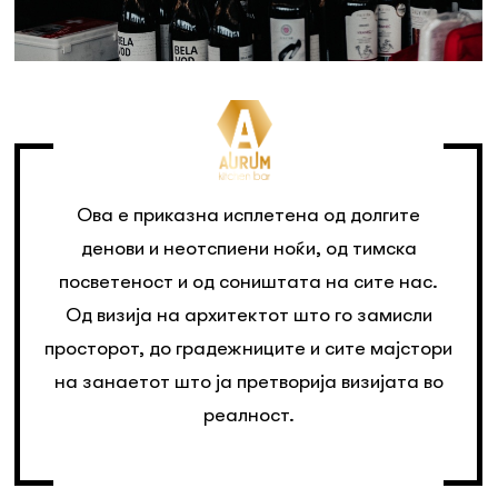
Ова е приказна исплетена од долгите
денови и неотспиени ноќи, од тимска
посветеност и од соништата на сите нас.
Од визија на архитектот што го замисли
просторот, до градежниците и сите мајстори
на занаетот што ја претворија визијата во
реалност.