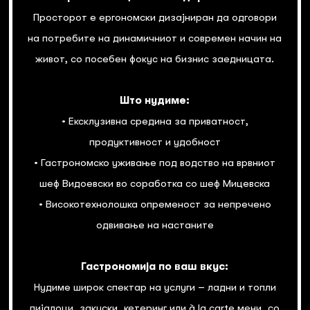
Просторот е ергономски дизајниран да одговори
на потребите на динамичниот и современ начин на
живот, со посебен фокус на бизнис заедницата.
Што нудиме:
• Ексклузивна средина за приватност,
продуктивност и удобност
• Гастрономско уживање под водство на врвниот
шеф Видоевски во соработка со шеф Мицевска
• Високотехнолошка опременост за непречено
одвивање на настаните
Гастрономија по ваш вкус:
Нудиме широк спектар на услуги – ладни и топли
пијалоци, закуски, кетеринг или à la carte мени, со