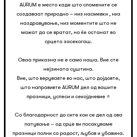
AURUM е место каде што спомените се
создаваат природно – низ насмевки , низ
наздравување, низ моментите што не
можат да се вратат, но ќе останат во
срцето засекогаш.
Оваа приказна не е само наша. Вие сте
нејзината суштина.
Вие, што верувавте во нас, што дојдовте,
што направивте AURUM дел од вашите
празници, успеси и секојдневие ⭐️
Со благодарност до сите кои се дел од ова
патување – од срце ви посакуваме
празници полни со радост, љубов и убавина.