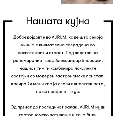
Нашата кујна
Добредојдовте во AURUM, каде што секоја
чинија е внимателно создадена со
посветеност и страст. Под водство на
реномираниот шеф Александар Видоески,
нашиот тим ги комбинира локалните
состојки со модерен гастрономски пристап,
креирајќи мени кое ја слави едноставноста,
но со префинет вкус.
Од првиот до последниот залак, AURUM нуди
гастрономско патување што ја буди