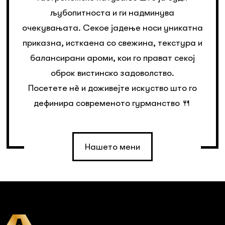
љубопитноста и ги надминува
очекувањата. Секое јадење носи уникатна
приказна, исткаена со свежина, текстура и
балансирани ароми, кои го прават секој
оброк вистинско задоволство.
Посетете нè и доживејте искуство што го
дефинира современото гурманство 🍴
Нашето мени