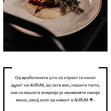
Од вработените што со страст го носат
духот на AURUM, до сите вас, нашите гости,
кои со вашата енергија ја оживеавте секоја
маса, секој агол од новиот a AURUM 🌟.