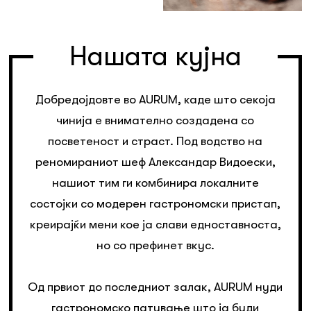
Нашата кујна
Добредојдовте во AURUM, каде што секоја
чинија е внимателно создадена со
посветеност и страст. Под водство на
реномираниот шеф Александар Видоески,
нашиот тим ги комбинира локалните
состојки со модерен гастрономски пристап,
креирајќи мени кое ја слави едноставноста,
но со префинет вкус.
Од првиот до последниот залак, AURUM нуди
гастрономско патување што ја буди