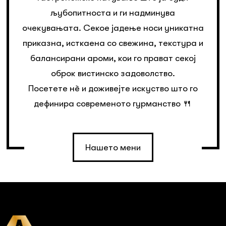
љубопитноста и ги надминува
очекувањата. Секое јадење носи уникатна
приказна, исткаена со свежина, текстура и
балансирани ароми, кои го прават секој
оброк вистинско задоволство.
Посетете нè и доживејте искуство што го
дефинира современото гурманство 🍴
Нашето мени