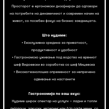
Просторот е ергономски дизајниран да одговори
на потребите на динамичниот и современ начин на
живот, со посебен фокус на бизнис заедницата.
Што нудиме:
• Ексклузивна средина за приватност,
продуктивност и удобност
• Гастрономско уживање под водство на врвниот
шеф Видоевски во соработка со шеф Мицевска
• Високотехнолошка опременост за непречено
одвивање на настаните
Гастрономија по ваш вкус:
Нудиме широк спектар на услуги – ладни и топли
пијалоци, закуски, кетеринг или à la carte мени, со