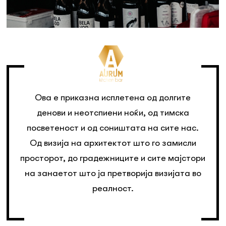
Ова е приказна исплетена од долгите
денови и неотспиени ноќи, од тимска
посветеност и од соништата на сите нас.
Од визија на архитектот што го замисли
просторот, до градежниците и сите мајстори
на занаетот што ја претворија визијата во
реалност.