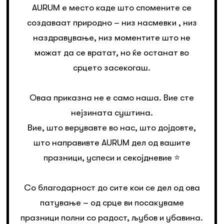
AURUM е место каде што спомените се
создаваат природно – низ насмевки , низ
наздравување, низ моментите што не
можат да се вратат, но ќе останат во
срцето засекогаш.
Оваа приказна не е само наша. Вие сте
нејзината суштина.
Вие, што верувавте во нас, што дојдовте,
што направивте AURUM дел од вашите
празници, успеси и секојдневие ⭐️
Со благодарност до сите кои се дел од ова
патување – од срце ви посакуваме
празници полни со радост, љубов и убавина.