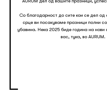
AURUM дел од вашите празници, успеси 
Со благодарност до сите кои се дел од
срце ви посакуваме празници полни со
убавина. Нека 2025 биде година на нови
вас, тука, во AURUM.