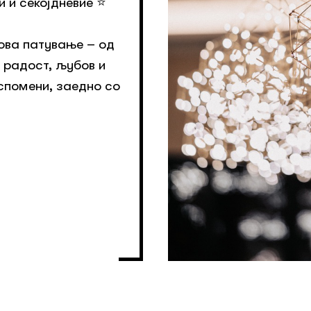
и секојдневие ⭐️
 ова патување – од
 радост, љубов и
 спомени, заедно со