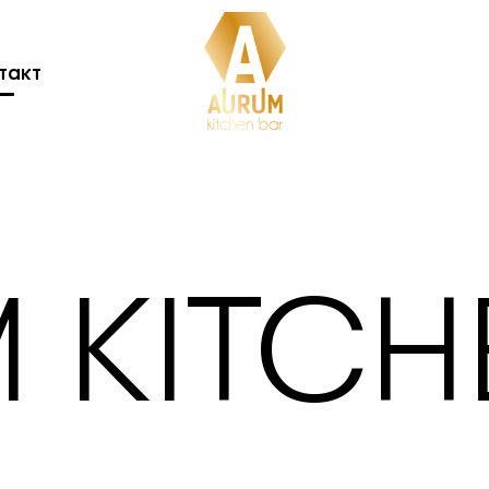
такт
 KITCH