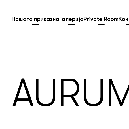
Нашата приказна
Галерија
Private Room
Кон
AURUM