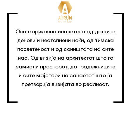
Ова е приказна исплетена од долгите
денови и неотспиени ноќи, од тимска
посветеност и од соништата на сите
нас. Од визија на архитектот што го
замисли просторот, до градежниците
и сите мајстори на занаетот што ја
претворија визијата во реалност.