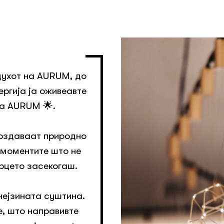
духот на AURUM, до
ергија ја оживеавте
 a AURUM 🌟.
создаваат природно
 моментите што не
срцето засекогаш.
нејзината суштина.
е, што направивте