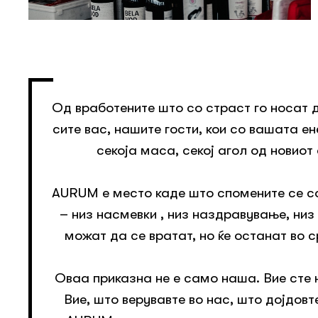
Од вработените што со страст го носат 
сите вас, нашите гости, кои со вашата ен
секоја маса, секој агол од новиот
AURUM е место каде што спомените се 
– низ насмевки , низ наздравување, низ
можат да се вратат, но ќе останат во 
Оваа приказна не е само наша. Вие сте 
Вие, што верувавте во нас, што дојдовт