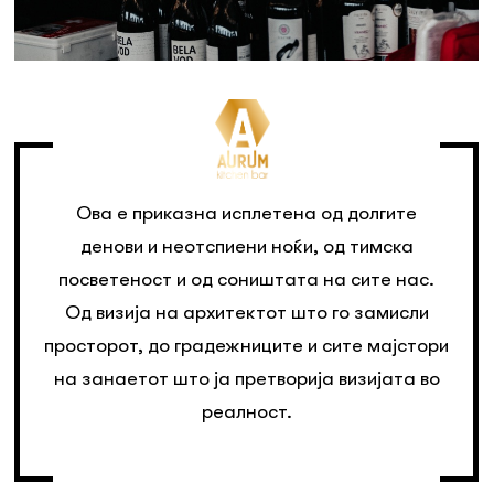
Ова е приказна исплетена од долгите
денови и неотспиени ноќи, од тимска
посветеност и од соништата на сите нас.
Од визија на архитектот што го замисли
просторот, до градежниците и сите мајстори
на занаетот што ја претворија визијата во
реалност.