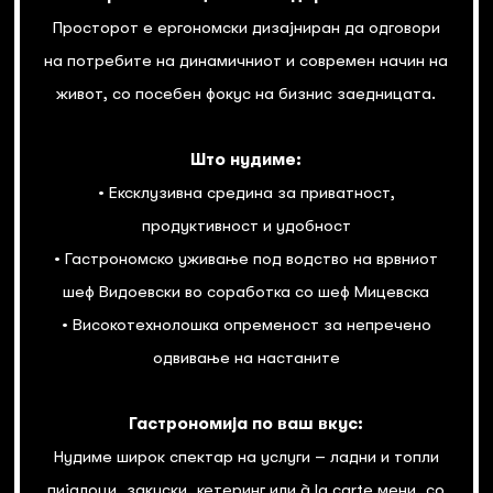
Просторот е ергономски дизајниран да одговори
на потребите на динамичниот и современ начин на
живот, со посебен фокус на бизнис заедницата.
Што нудиме:
• Ексклузивна средина за приватност,
продуктивност и удобност
• Гастрономско уживање под водство на врвниот
шеф Видоевски во соработка со шеф Мицевска
• Високотехнолошка опременост за непречено
одвивање на настаните
Гастрономија по ваш вкус:
Нудиме широк спектар на услуги – ладни и топли
пијалоци, закуски, кетеринг или à la carte мени, со