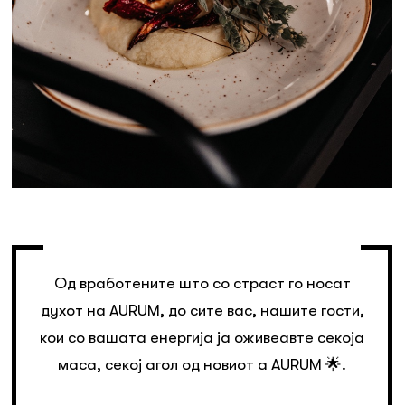
Од вработените што со страст го носат
духот на AURUM, до сите вас, нашите гости,
кои со вашата енергија ја оживеавте секоја
маса, секој агол од новиот a AURUM 🌟.