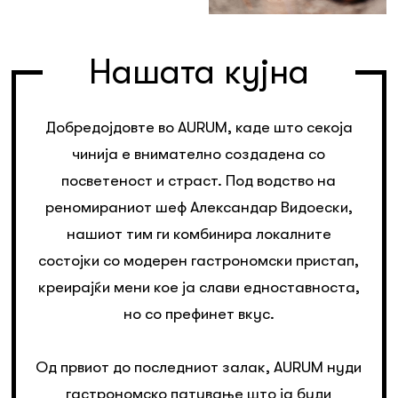
Нашата кујна
Добредојдовте во AURUM, каде што секоја
чинија е внимателно создадена со
посветеност и страст. Под водство на
реномираниот шеф Александар Видоески,
нашиот тим ги комбинира локалните
состојки со модерен гастрономски пристап,
креирајќи мени кое ја слави едноставноста,
но со префинет вкус.
Од првиот до последниот залак, AURUM нуди
гастрономско патување што ја буди