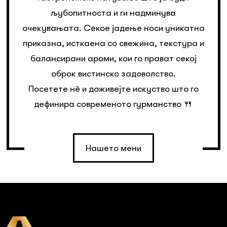
љубопитноста и ги надминува
очекувањата. Секое јадење носи уникатна
приказна, исткаена со свежина, текстура и
балансирани ароми, кои го прават секој
оброк вистинско задоволство.
Посетете нè и доживејте искуство што го
дефинира современото гурманство 🍴
Нашето мени