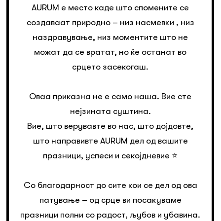
AURUM е место каде што спомените се
создаваат природно – низ насмевки , низ
наздравување, низ моментите што не
можат да се вратат, но ќе останат во
срцето засекогаш.
Оваа приказна не е само наша. Вие сте
нејзината суштина.
Вие, што верувавте во нас, што дојдовте,
што направивте AURUM дел од вашите
празници, успеси и секојдневие ⭐️
Со благодарност до сите кои се дел од ова
патување – од срце ви посакуваме
празници полни со радост, љубов и убавина.