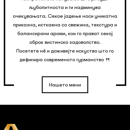
љубопитноста и ги надминува
очекувањата. Секое јадење носи уникатна
приказна, исткаена со свежина, текстура и
балансирани ароми, кои го прават секој
оброк вистинско задоволство.
Посетете нè и доживејте искуство што го
дефинира современото гурманство 🍴
Нашето мени