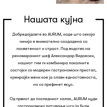
Нашата кујна
Добредојдовте во AURUM, каде што секоја
чинија е внимателно создадена со
посветеност и страст. Под водство на
реномираниот шеф Александар Видоески,
нашиот тим ги комбинира локалните
состојки со модерен гастрономски пристап,
креирајќи мени кое ја слави едноставноста,
но со префинет вкус.
Од првиот до последниот залак, AURUM нуди
гастрономско патување што ја буди