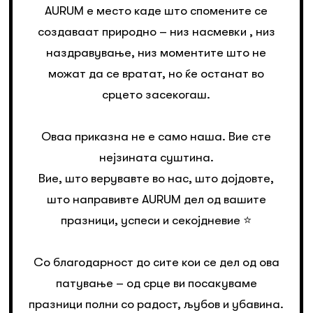
AURUM е место каде што спомените се
создаваат природно – низ насмевки , низ
наздравување, низ моментите што не
можат да се вратат, но ќе останат во
срцето засекогаш.
Оваа приказна не е само наша. Вие сте
нејзината суштина.
Вие, што верувавте во нас, што дојдовте,
што направивте AURUM дел од вашите
празници, успеси и секојдневие ⭐️
Со благодарност до сите кои се дел од ова
патување – од срце ви посакуваме
празници полни со радост, љубов и убавина.