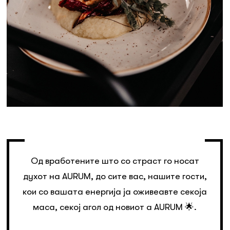
Од вработените што со страст го носат
духот на AURUM, до сите вас, нашите гости,
кои со вашата енергија ја оживеавте секоја
маса, секој агол од новиот a AURUM 🌟.