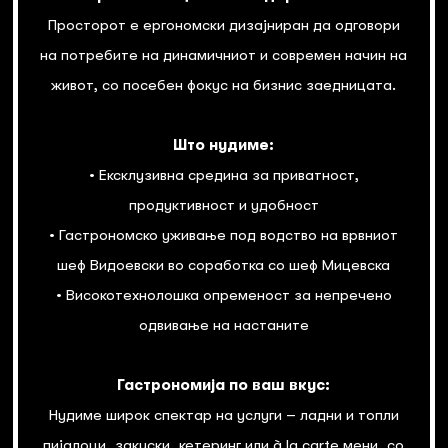
Просторот е ергономски дизајниран да одговори
на потребите на динамичниот и современ начин на
живот, со посебен фокус на бизнис заедницата.
Што нудиме:
• Ексклузивна средина за приватност,
продуктивност и удобност
• Гастрономско уживање под водство на врвниот
шеф Видоевски во соработка со шеф Мицевска
• Високотехнолошка опременост за непречено
одвивање на настаните
Гастрономија по ваш вкус:
Нудиме широк спектар на услуги – ладни и топли
пијалоци, закуски, кетеринг или à la carte мени, со