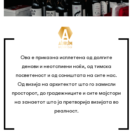
Ова е приказна исплетена од долгите
денови и неотспиени ноќи, од тимска
посветеност и од соништата на сите нас.
Од визија на архитектот што го замисли
просторот, до градежниците и сите мајстори
на занаетот што ја претворија визијата во
реалност.