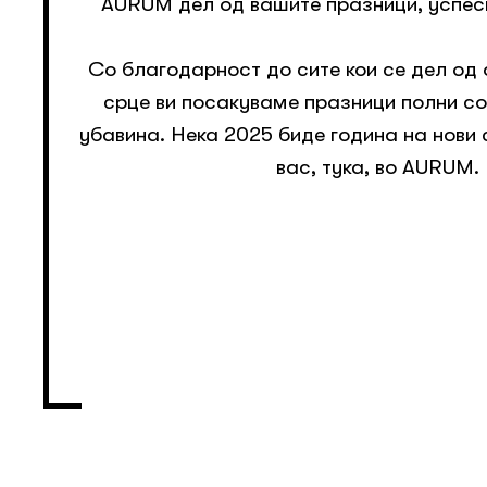
AURUM дел од вашите празници, успеси 
Со благодарност до сите кои се дел од
срце ви посакуваме празници полни со
убавина. Нека 2025 биде година на нови
вас, тука, во AURUM.