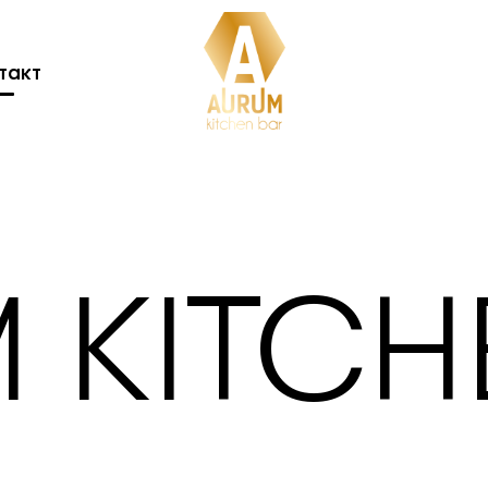
такт
 KITCH