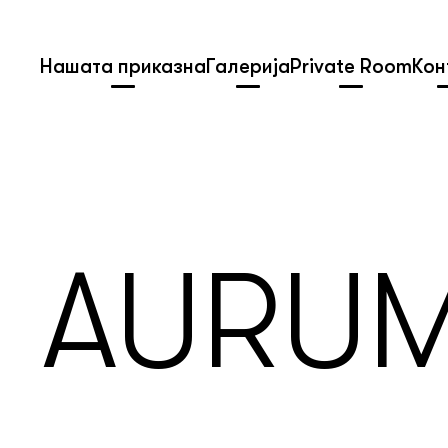
Нашата приказна
Галерија
Private Room
Кон
AURUM