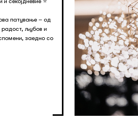
и секојдневие ⭐️
 ова патување – од
 радост, љубов и
 спомени, заедно со