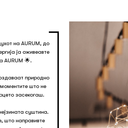
духот на AURUM, до
ергија ја оживеавте
 a AURUM 🌟.
создаваат природно
 моментите што не
срцето засекогаш.
нејзината суштина.
е, што направивте