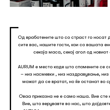
Од вработените што со страст го носат 
сите вас, нашите гости, кои со вашата ен
секоја маса, секој агол од новиот
AURUM е место каде што спомените се 
– низ насмевки , низ наздравување, низ
можат да се вратат, но ќе останат во 
Оваа приказна не е само наша. Вие сте 
Вие, што верувавте во нас, што дојдовт