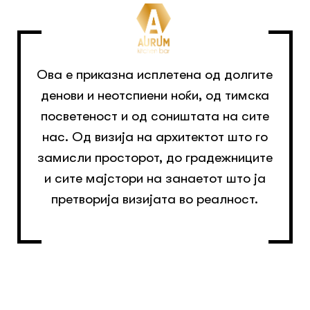
Ова е приказна исплетена од долгите
денови и неотспиени ноќи, од тимска
посветеност и од соништата на сите
нас. Од визија на архитектот што го
замисли просторот, до градежниците
и сите мајстори на занаетот што ја
претворија визијата во реалност.