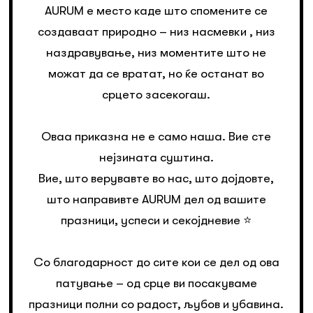
AURUM е место каде што спомените се
создаваат природно – низ насмевки , низ
наздравување, низ моментите што не
можат да се вратат, но ќе останат во
срцето засекогаш.
Оваа приказна не е само наша. Вие сте
нејзината суштина.
Вие, што верувавте во нас, што дојдовте,
што направивте AURUM дел од вашите
празници, успеси и секојдневие ⭐️
Со благодарност до сите кои се дел од ова
патување – од срце ви посакуваме
празници полни со радост, љубов и убавина.