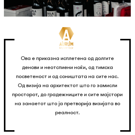
Ова е приказна исплетена од долгите
денови и неотспиени ноќи, од тимска
посветеност и од соништата на сите нас.
Од визија на архитектот што го замисли
просторот, до градежниците и сите мајстори
на занаетот што ја претворија визијата во
реалност.