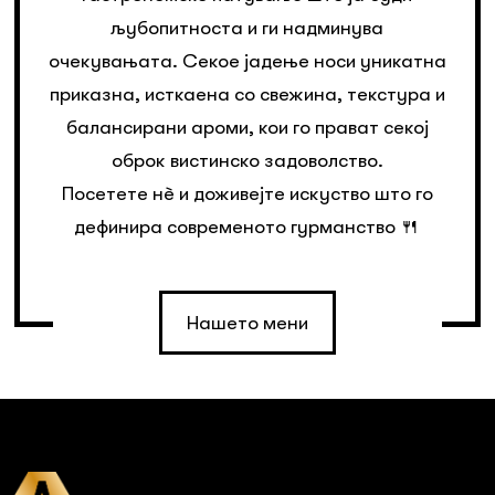
љубопитноста и ги надминува
очекувањата. Секое јадење носи уникатна
приказна, исткаена со свежина, текстура и
балансирани ароми, кои го прават секој
оброк вистинско задоволство.
Посетете нè и доживејте искуство што го
дефинира современото гурманство 🍴
Нашето мени