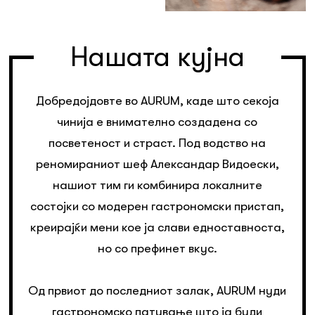
Нашата кујна
Добредојдовте во AURUM, каде што секоја
чинија е внимателно создадена со
посветеност и страст. Под водство на
реномираниот шеф Александар Видоески,
нашиот тим ги комбинира локалните
состојки со модерен гастрономски пристап,
креирајќи мени кое ја слави едноставноста,
но со префинет вкус.
Од првиот до последниот залак, AURUM нуди
гастрономско патување што ја буди