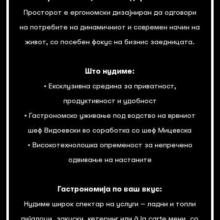
Просторот е ергономски дизајниран да одговори
на потребите на динамичниот и современ начин на
живот, со посебен фокус на бизнис заедницата.
Што нудиме:
• Ексклузивна средина за приватност,
продуктивност и удобност
• Гастрономско уживање под водство на врвниот
шеф Видоевски во соработка со шеф Мицевска
• Високотехнолошка опременост за непречено
одвивање на настаните
Гастрономија по ваш вкус:
Нудиме широк спектар на услуги – ладни и топли
пијалоци, закуски, кетеринг или à la carte мени, со