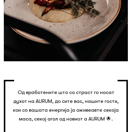
Од вработените што со страст го носат
духот на AURUM, до сите вас, нашите гости,
кои со вашата енергија ја оживеавте секоја
маса, секој агол од новиот a AURUM 🌟.