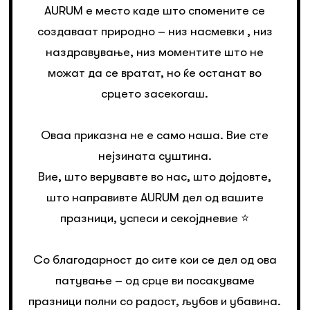
AURUM е место каде што спомените се
создаваат природно – низ насмевки , низ
наздравување, низ моментите што не
можат да се вратат, но ќе останат во
срцето засекогаш.
Оваа приказна не е само наша. Вие сте
нејзината суштина.
Вие, што верувавте во нас, што дојдовте,
што направивте AURUM дел од вашите
празници, успеси и секојдневие ⭐️
Со благодарност до сите кои се дел од ова
патување – од срце ви посакуваме
празници полни со радост, љубов и убавина.