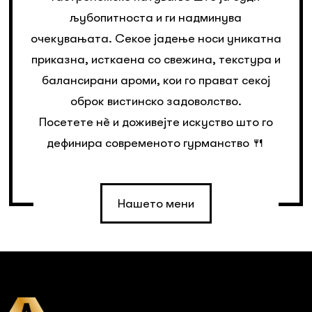
љубопитноста и ги надминува
очекувањата. Секое јадење носи уникатна
приказна, исткаена со свежина, текстура и
балансирани ароми, кои го прават секој
оброк вистинско задоволство.
Посетете нè и доживејте искуство што го
дефинира современото гурманство 🍴
Нашето мени