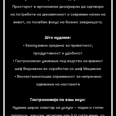
Просторот е ергономски дизајниран да одговори
на потребите на динамичниот и современ начин на
живот, со посебен фокус на бизнис заедницата.
Што нудиме:
• Ексклузивна средина за приватност,
продуктивност и удобност
• Гастрономско уживање под водство на врвниот
шеф Видоевски во соработка со шеф Мицевска
• Високотехнолошка опременост за непречено
одвивање на настаните
Гастрономија по ваш вкус:
Нудиме широк спектар на услуги – ладни и топли
пијалоци, закуски, кетеринг или à la carte мени, со