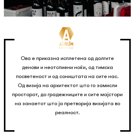
Ова е приказна исплетена од долгите
денови и неотспиени ноќи, од тимска
посветеност и од соништата на сите нас.
Од визија на архитектот што го замисли
просторот, до градежниците и сите мајстори
на занаетот што ја претворија визијата во
реалност.