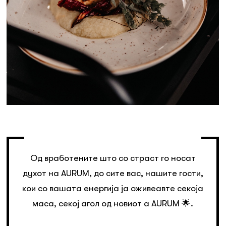
Од вработените што со страст го носат
духот на AURUM, до сите вас, нашите гости,
кои со вашата енергија ја оживеавте секоја
маса, секој агол од новиот a AURUM 🌟.