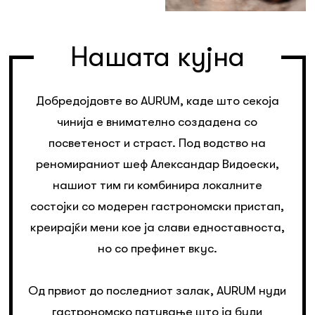
Нашата кујна
Добредојдовте во AURUM, каде што секоја
чинија е внимателно создадена со
посветеност и страст. Под водство на
реномираниот шеф Александар Видоески,
нашиот тим ги комбинира локалните
состојки со модерен гастрономски пристап,
креирајќи мени кое ја слави едноставноста,
но со префинет вкус.
Од првиот до последниот залак, AURUM нуди
гастрономско патување што ја буди