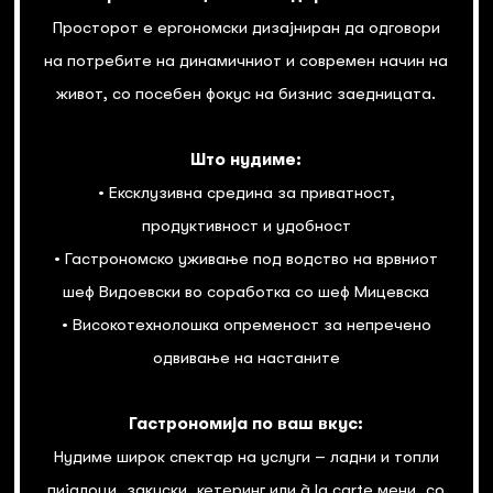
Просторот е ергономски дизајниран да одговори
на потребите на динамичниот и современ начин на
живот, со посебен фокус на бизнис заедницата.
Што нудиме:
• Ексклузивна средина за приватност,
продуктивност и удобност
• Гастрономско уживање под водство на врвниот
шеф Видоевски во соработка со шеф Мицевска
• Високотехнолошка опременост за непречено
одвивање на настаните
Гастрономија по ваш вкус:
Нудиме широк спектар на услуги – ладни и топли
пијалоци, закуски, кетеринг или à la carte мени, со