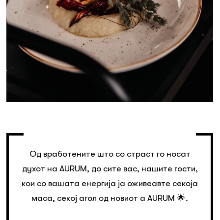
Од вработените што со страст го носат
духот на AURUM, до сите вас, нашите гости,
кои со вашата енергија ја оживеавте секоја
маса, секој агол од новиот a AURUM 🌟.