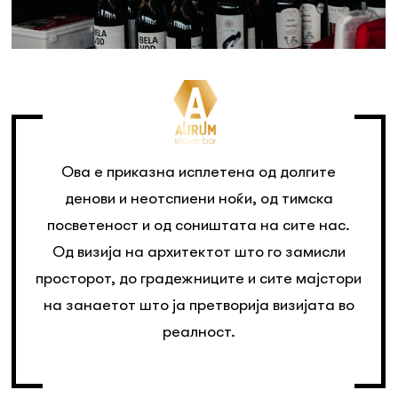
Ова е приказна исплетена од долгите
денови и неотспиени ноќи, од тимска
посветеност и од соништата на сите нас.
Од визија на архитектот што го замисли
просторот, до градежниците и сите мајстори
на занаетот што ја претворија визијата во
реалност.