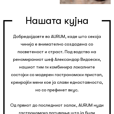
Нашата кујна
Добредојдовте во AURUM, каде што секоја
чинија е внимателно создадена со
посветеност и страст. Под водство на
реномираниот шеф Александар Видоески,
нашиот тим ги комбинира локалните
состојки со модерен гастрономски пристап,
креирајќи мени кое ја слави едноставноста,
но со префинет вкус.
Од првиот до последниот залак, AURUM нуди
гастрономско патување што ја буди