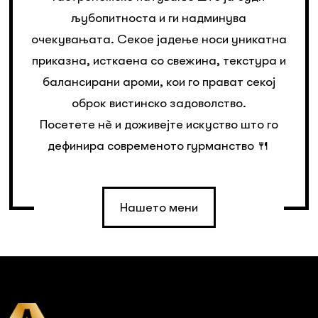
љубопитноста и ги надминува
очекувањата. Секое јадење носи уникатна
приказна, исткаена со свежина, текстура и
балансирани ароми, кои го прават секој
оброк вистинско задоволство.
Посетете нè и доживејте искуство што го
дефинира современото гурманство 🍴
Нашето мени