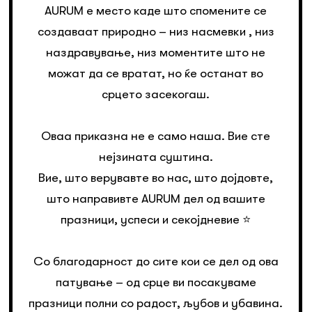
AURUM е место каде што спомените се
создаваат природно – низ насмевки , низ
наздравување, низ моментите што не
можат да се вратат, но ќе останат во
срцето засекогаш.
Оваа приказна не е само наша. Вие сте
нејзината суштина.
Вие, што верувавте во нас, што дојдовте,
што направивте AURUM дел од вашите
празници, успеси и секојдневие ⭐️
Со благодарност до сите кои се дел од ова
патување – од срце ви посакуваме
празници полни со радост, љубов и убавина.