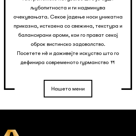
љубопитноста и ги надминува
очекувањата. Секое јадење носи уникатна
приказна, исткаена со свежина, текстура и
балансирани ароми, кои го прават секој
оброк вистинско задоволство.
Посетете нè и доживејте искуство што го
дефинира современото гурманство 🍴
Нашето мени