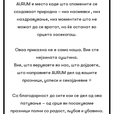
AURUM е место каде што спомените се
создаваат природно – низ насмевки , низ
наздравување, низ моментите што не
можат да се вратат, но ќе останат во
срцето засекогаш.
Оваа приказна не е само наша. Вие сте
нејзината суштина.
Вие, што верувавте во нас, што дојдовте,
што направивте AURUM дел од вашите
празници, успеси и секојдневие ⭐️
Со благодарност до сите кои се дел од ова
патување – од срце ви посакуваме
празници полни со радост, љубов и убавина.