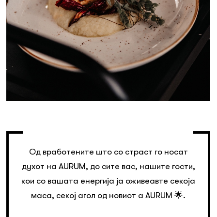
Од вработените што со страст го носат
духот на AURUM, до сите вас, нашите гости,
кои со вашата енергија ја оживеавте секоја
маса, секој агол од новиот a AURUM 🌟.