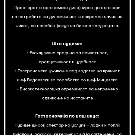
Просторот е ергономски дизајниран да одговори
на потребите на динамичниот и современ начин на
живот, со посебен фокус на бизнис заедницата.
Што нудиме:
• Ексклузивна средина за приватност,
продуктивност и удобност
• Гастрономско уживање под водство на врвниот
шеф Видоевски во соработка со шеф Мицевска
• Високотехнолошка опременост за непречено
одвивање на настаните
Гастрономија по ваш вкус:
Нудиме широк спектар на услуги – ладни и топли
пијалоци, закуски, кетеринг или à la carte мени, со