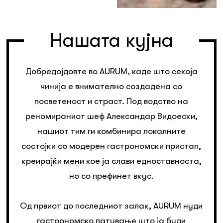
Нашата кујна
Добредојдовте во AURUM, каде што секоја
чинија е внимателно создадена со
посветеност и страст. Под водство на
реномираниот шеф Александар Видоески,
нашиот тим ги комбинира локалните
состојки со модерен гастрономски пристап,
креирајќи мени кое ја слави едноставноста,
но со префинет вкус.
Од првиот до последниот залак, AURUM нуди
гастрономско патување што ја буди