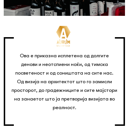
Ова е приказна исплетена од долгите
денови и неотспиени ноќи, од тимска
посветеност и од соништата на сите нас.
Од визија на архитектот што го замисли
просторот, до градежниците и сите мајстори
на занаетот што ја претворија визијата во
реалност.